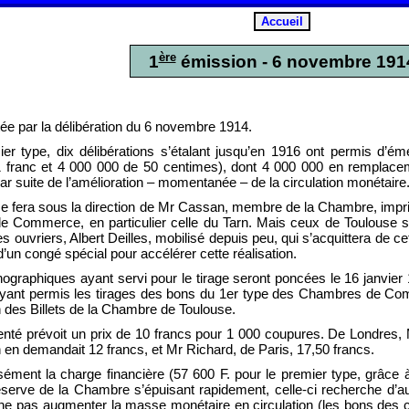
ère
1
émission - 6 novembre 191
tée par la délibération du 6 novembre 1914.
er type, dix délibérations s’étalant jusqu’en 1916 ont permis d’é
 franc et 4 000 000 de 50 centimes), dont 4 000 000 en remplaceme
par suite de l’amélioration – momentanée – de la circulation monétaire
se fera sous la direction de Mr Cassan, membre de la Chambre, imprim
 Commerce, en particulier celle du Tarn. Mais ceux de Toulouse se
s ouvriers, Albert Deilles, mobilisé depuis peu, qui s’acquittera de ce
 d’un congé spécial pour accélérer cette réalisation.
ithographiques ayant servi pour le tirage seront poncées le 16 janv
ant permis les tirages des bons du 1er type des Chambres de Co
 des Billets de la Chambre de Toulouse.
enté prévoit un prix de 10 francs pour 1 000 coupures. De Londres
n en demandait 12 francs, et Mr Richard, de Paris, 17,50 francs.
sément la charge financière (57 600 F. pour le premier type, grâce 
serve de la Chambre s’épuisant rapidement, celle-ci recherche d’a
e ne pas augmenter la masse monétaire en circulation (les bons de