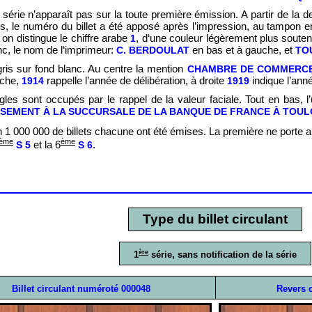
érie n’apparaît pas sur la toute première émission. A partir de la d
, le numéro du billet a été apposé après l’impression, au tampon en
on distingue le chiffre arabe
, d‘une couleur légèrement plus souten
1
anc, le nom de l‘imprimeur:
en bas et à gauche, et
C. BERDOULAT
TO
ris sur fond blanc. Au centre la mention
CHAMBRE DE COMMERCE
uche,
rappelle l’année de délibération, à droite
indique l’ann
1914
1919
les sont occupés par le rappel de la valeur faciale. Tout en bas, l’ut
EMENT À LA SUCCURSALE DE LA BANQUE DE FRANCE À TOULO
n 1 000 000 de billets chacune ont été émises. La première ne porte auc
ème
ème
et la 6
.
S 5
S 6
Type du billet circulant
ère
1
série, sans notification de la série
Billet circulant numéroté 000048
Revers 