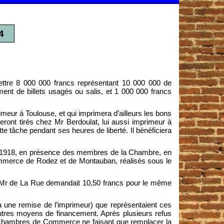
4
mettre 8 000 000 francs représentant 10 000 000 de
nt de billets usagés ou salis, et 1 000 000 francs
.
eur à Toulouse, et qui imprimera d’ailleurs les bons
ront tirés chez Mr Berdoulat, lui aussi imprimeur à
tte tâche pendant ses heures de liberté. Il bénéficiera
ier 1918, en présence des membres de la Chambre, en
mmerce de Rodez et de Montauban, réalisés sous le
, Mr de La Rue demandait 10,50 francs pour le même
à une remise de l’imprimeur) que représentaient ces
utres moyens de financement. Après plusieurs refus
s chambres de Commerce ne faisant que remplacer la