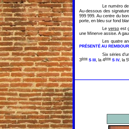
Le numéro de s
Au-dessous des signatures
999 999. Au centre du bon 
porte, en bleu sur fond bl
Le
verso
est g
une Minerve assise. A ga
Les quatre ang
PRÉSENTÉ AU REMBOURS
Six séries d’u
ème
ème
3
, la 4
, la 5
S III
S IV