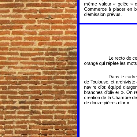
même valeur « gelée » d
Commerce à placer en bon
d’émission prévus.
Le
recto
de ce
orangé qui répète les mot
Dans le cadre
de Toulouse, et archiviste
navire d’or, équipé d’arg
branches d’olivier ». On r
création de la Chambre de
de douze pièces d’or ».