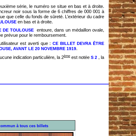
euxième série, le numéro se situe en bas et à droite.
creur noir sous la forme de 6 chiffres de 000 001 à
ue que celle du fonds de sûreté. L’extérieur du cadre
en bas et à droite.
ULOUSE
entoure, dans un médaillon ovale,
 DE TOULOUSE
ée prévue pour le remboursement.
ilisateur est averti que :
CE BILLET DEVRA ÊTRE
.
USE, AVANT LE 20 NOVEMBRE 1919
ème
une indication particulière, la 2
est notée
, la
S 2
commun à tous ces billets