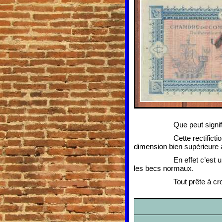
Que peut signif
Cette rectifict
dimension bien supérieure
En effet c’est 
les becs normaux.
Tout prête à cr