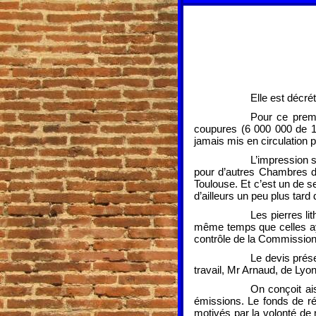
Elle est décré
Pour ce premi
coupures (6 000 000 de 1
jamais mis en circulation 
L’impression 
pour d’autres Chambres de
Toulouse. Et c’est un de se
d’ailleurs un peu plus tard
Les pierres l
même temps que celles ay
contrôle de la Commission
Le devis prés
travail, Mr Arnaud, de Lyo
On conçoit ai
émissions. Le fonds de ré
motivés par la volonté d