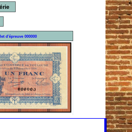
érie
llet d'épreuve 000000