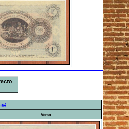
recto
ifié
Verso