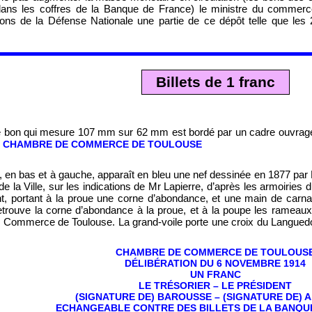
ans les coffres de la Banque de France) le ministre du commerc
s de la Défense Nationale une partie de ce dépôt telle que les 2
Billets de 1 franc
 bon qui mesure 107 mm sur 62 mm est bordé par un cadre ouvragé d
s
CHAMBRE DE COMMERCE DE TOULOUSE
, en bas et à gauche, apparaît en bleu une nef dessinée en 1877 p
 de la Ville, sur les indications de Mr Lapierre, d’après les armoiri
ent, portant à la proue une corne d’abondance, et une main de carna
etrouve la corne d’abondance à la proue, et à la poupe les rameaux 
 Commerce de Toulouse. La grand-voile porte une croix du Languedo
CHAMBRE DE COMMERCE DE TOULOUS
DÉLIBÉRATION DU 6 NOVEMBRE 1914
UN FRANC
LE TRÉSORIER – LE PRÉSIDENT
(SIGNATURE DE) BAROUSSE – (SIGNATURE DE) A
ECHANGEABLE CONTRE DES BILLETS DE LA BANQU