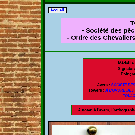
T
- Société des pê
- Ordre des Chevalier
Médaille
Signature
Poinço
Avers :
SOCIÉTÉ DES
Revers :
À L'ORDRE DES
TOULO
À noter, à l'avers, l'orthograp