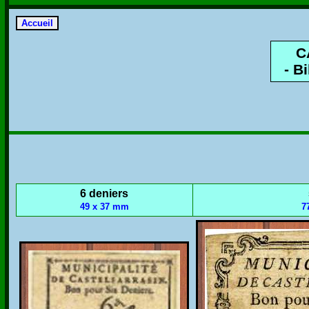
C
- B
6 deniers
49 x 37 mm
7