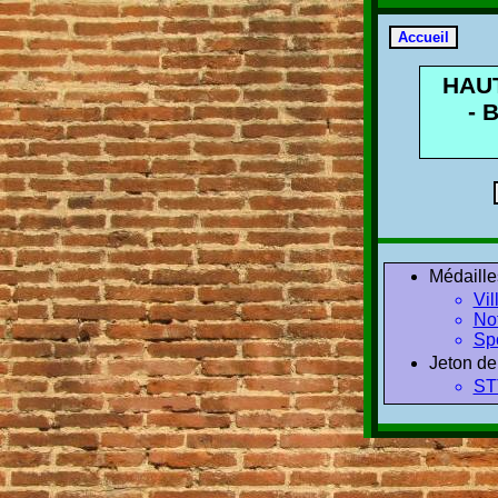
HAU
- 
Médaille
Vil
No
Spo
Jeton de
ST