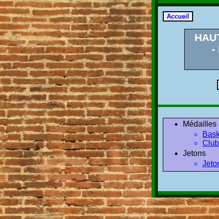
HAU
-
Médailles
Bask
Club
Jetons
Jeto