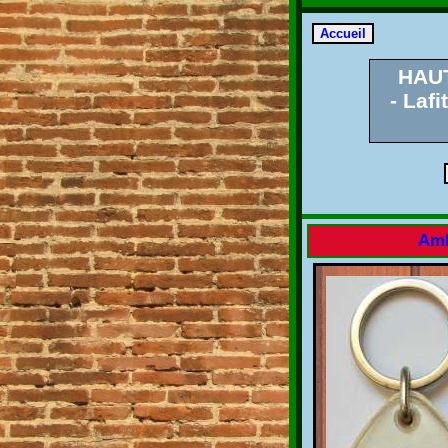
HAU
- Lafi
Amb