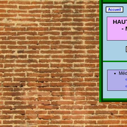
HAU
-
Méd