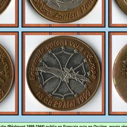
lin (Réalmont 1888-1944) publia en Français puis en Occitan, essais rég