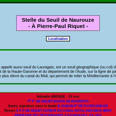
Stelle du Seuil de Naurouze
- À Pierre-Paul Riquet -
 appelé aussi seuil du Lauragais, est un seuil géographique (ou col) d
nt de la Haute-Garonne et du département de l'Aude, sur la ligne de pa
le plus élevé du canal du Midi, qui permet de relier la Méditerranée à l’
Médaille BRONZE . 43 mm
E
L
P
P
DE RIQUET BARON DE BONREPOS
T
Avers: signature sous le buste
E. DUBOIS F
DE PUYMAURIN D
R
Revers
À P. P. DE RIQUET AUTEUR DU CANAL ROYAL DES DEUX MERS
ÉRIGÉ PAR SES DESCENDANTS À NAUROUSE L'AN 1825