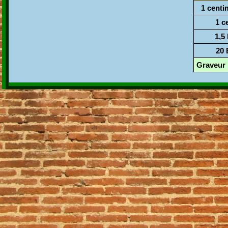
1 centi
1 c
1,5
20
Graveur 