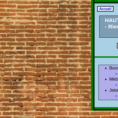
HAU
- Rie
Bons
Méda
Jeto