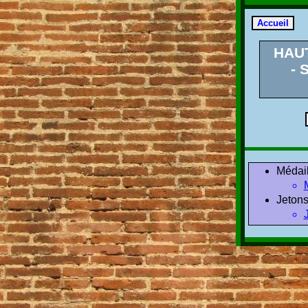
HAU
- 
Médail
Jetons