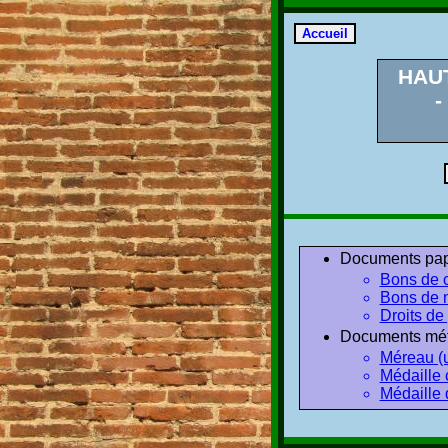
HAU
-
Documents pap
Bons de c
Bons de 
Droits de 
Documents mét
Méreau (u
Médaille 
Médaille 