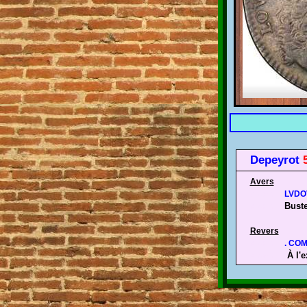
Depeyrot
Avers
Avers
LVDOV
Buste
Avers
Revers
Avers
. COM
À l'
Avers