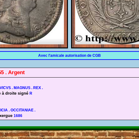
Avec l'amicale autorisation de CGB
55 . Argent
ICVS . MAGNUS . REX .
 à droite signé
R
ICIA . OCCITANIAE .
exergue
1686