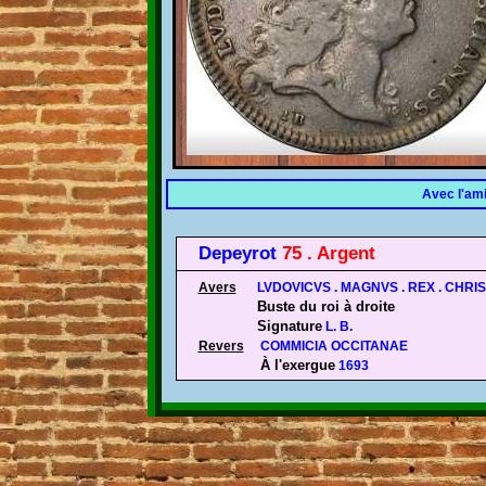
Avec l'am
Depeyrot
75 . Argent
Avers
LVDOVICVS . MAGNVS . REX . CHRI
Buste du roi à droite
Avers
Signature
Avers
L. B.
Revers
COMMICIA OCCITANAE
À l'exergue
Revers
1693