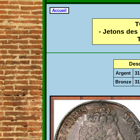
T
- Jetons des
Desc
Argent
3
Bronze
3