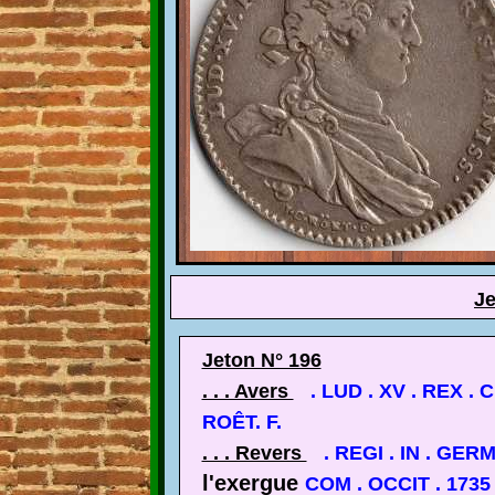
Je
Jeton N° 196
. . . Avers
. LUD . XV . REX .
ROÊT. F.
. . . Revers
. REGI . IN . GERM
l'exergue
COM . OCCIT . 1735