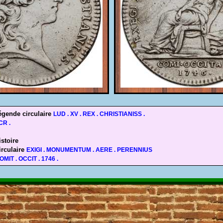
égende circulaire
LUD . XV . REX . CHRISTIANISS .
CR .
stoire
rculaire
EXIGI . MONUMENTUM . AERE . PERENNIUS
OMIT . OCCIT . 1746 .