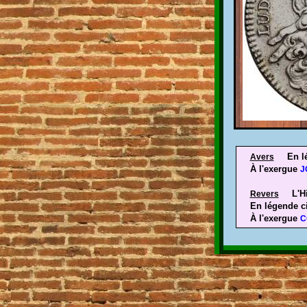
En l
Avers
À l'exergue
J
L'Hi
Revers
En légende ci
À l'exergue
C