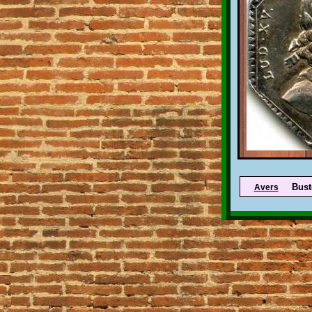
Bust
Avers