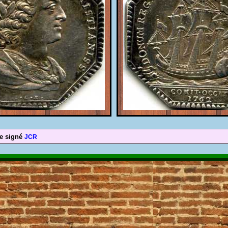
e signé
JCR