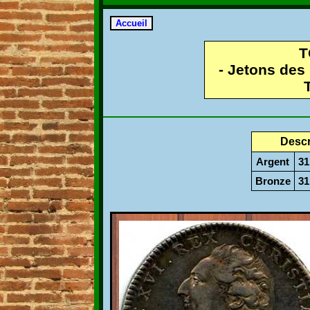
T
- Jetons des
Descr
Argent
3
Bronze
3