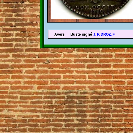
Buste signé
Avers
J. P. DROZ. F