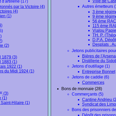
Ville de Cas
'artillerie (17)
Autres émetteurs (
onnés par la Victoire (4)
toires (4)
3 ème régimen
en (1)
9 ème régimen
56 ème RAC 
4)
115 ème RAL
Vialou Papier
5)
TH. P. (Théod
)
D.P.A. Dépôt 
2)
Desplats . A
ie (2)
Jetons publicitaires pour
Bières de l'Arsenal
 1879 (3)
Distillerie du Sido
 1883 (1)
Jetons d'outillage (1)
ais 1922 (1)
s du Midi 1924 (1)
Entreprise Bonnet
Jetons de caddie (6)
Commerces
Bons de monnaie (28)
er
(3)
Commerçants (5)
 (1)
Cantine Andrieu (2
Saint-Hilaire (1)
Syndicat des Limo
Bons des prisonniers de
Dépôt des prisonni