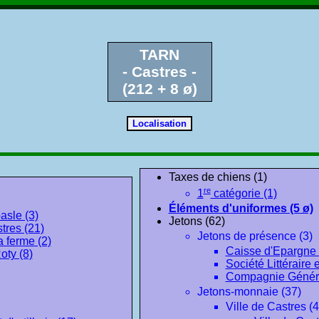
TARN
- Castres -
(212 + 8 ø)
Taxes de chiens (1)
re
1
catégorie (1)
Éléments d'uniformes (5 ø)
sle (3)
Jetons (62)
tres (21)
Jetons de présence (3)
 ferme (2)
Caisse d'Epargne 
oty (8)
Société Littéraire 
Compagnie Général
Jetons-monnaie (37)
Ville de Castres (4