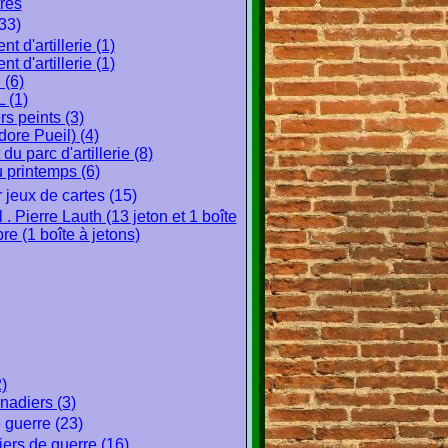
tres
33)
t d'artillerie (1)
t d'artillerie (1)
(6)
 (1)
s peints (3)
ore Pueil) (4)
du parc d'artillerie (8)
u printemps (6)
 jeux de cartes (15)
 . Pierre Lauth (13 jeton et 1 boîte
bre (1 boîte à jetons)
)
nadiers (3)
 guerre (23)
ers de guerre (16)