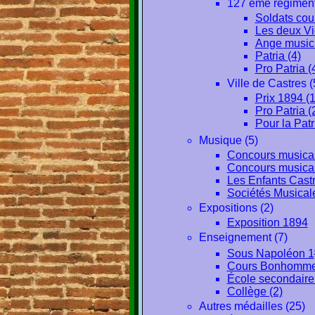
127 ème régiment d
Soldats cour
Les deux Vic
Ange musici
Patria (4)
Pro Patria (
Ville de Castres (
Prix 1894 (1
Pro Patria (
Pour la Patr
Musique (5)
Concours musical
Concours musical
Les Enfants Castr
Sociétés Musicale
Expositions (2)
Exposition 1894
Enseignement (7)
Sous Napoléon 1
Cours Bonhomme
École secondaire 
Collège (2)
Autres médailles (25)