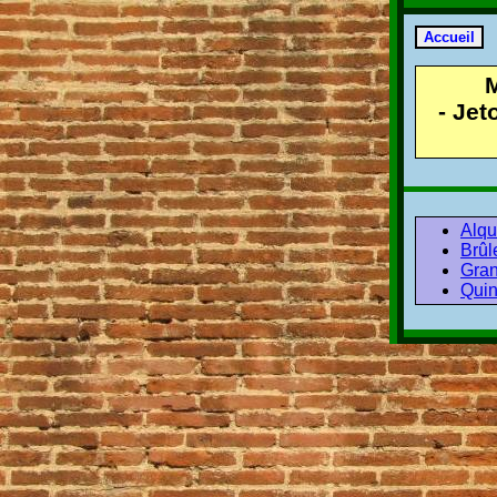
- Jet
Alqu
Brûl
Gran
Quin