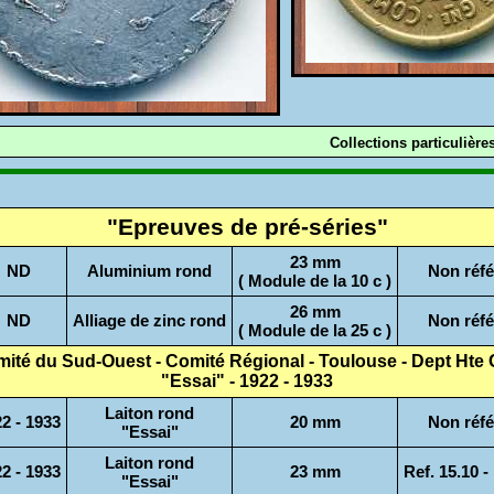
Collections particulière
"Epreuves de pré-séries"
23 mm
ND
Aluminium rond
Non réf
( Module de la 10 c )
26 mm
ND
Alliage de zinc rond
Non réf
( Module de la 25 c )
ité du Sud-Ouest - Comité Régional - Toulouse - Dept Hte
"Essai" - 1922 - 1933
Laiton rond
2 - 1933
20 mm
Non réf
"Essai"
Laiton rond
2 - 1933
23 mm
Ref. 15.10 -
"Essai"