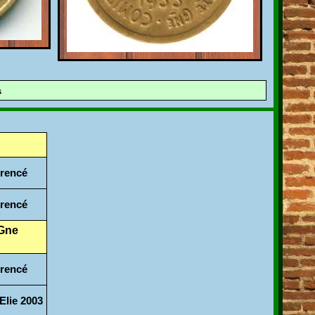
s
érencé
érencé
 Gne
érencé
 Elie 2003