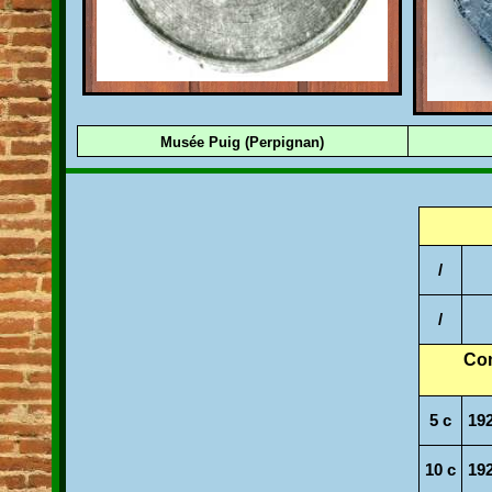
Musée Puig (Perpignan)
/
/
Com
5 c
192
10 c
192