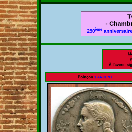
T
- Chamb
ème
250
anniversair
Mé
P
À l'avers: s
Poinçon
1 ARGENT