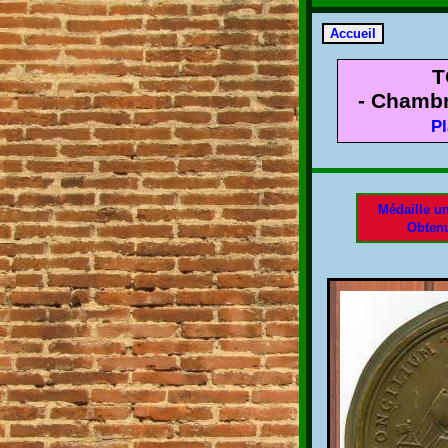
T
- Chamb
Pl
Médaille u
Obten