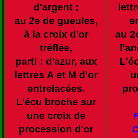
d'argent ;
lett
au 2e de gueules,
e
à la croix d'or
au 2
tréflée,
l'an
parti : d'azur, aux
L'é
lettres A et M d'or
u
entrelacées.
pro
L'écu broche sur
une croix de
procession d'or
C