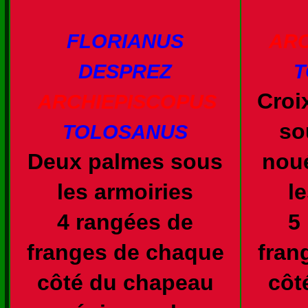
FLORIANUS
ARC
DESPREZ
T
Croi
ARCHIEPISCOPUS
so
TOLOSANUS
Deux palmes sous
nou
les armoiries
l
4 rangées de
5
franges de chaque
fran
côté du chapeau
côt