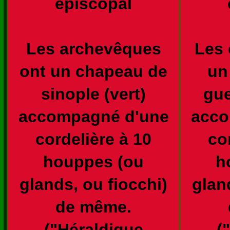
épiscopal
Les archevêques
Les 
ont un chapeau de
un
sinople (vert)
gue
accompagné d'une
acco
cordelière à 10
co
houppes (ou
h
glands, ou fiocchi)
glan
de même.
("Héraldique
(