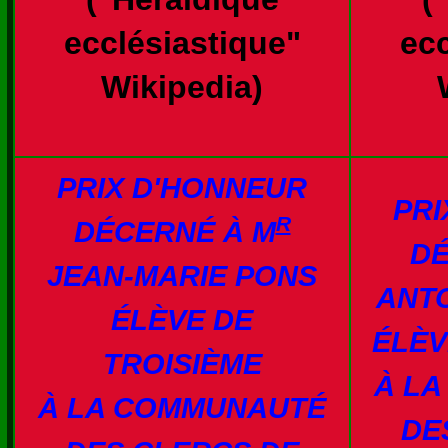
ecclésiastique"
ecc
Wikipedia)
PRIX D'HONNEUR
PRI
R
DÉCERNÉ À M
DÉ
JEAN-MARIE PONS
ANT
ÉLÈVE DE
ÉLÈV
TROISIÈME
À L
À LA COMMUNAUTÉ
DE