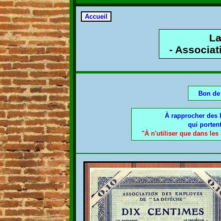
L
- Associat
Bon de 
À rapprocher des 
qui porten
"À n'utiliser que dans les