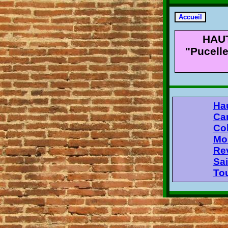
HAU
"Pucell
Ha
Ca
Col
Mon
Rev
Sai
Tou