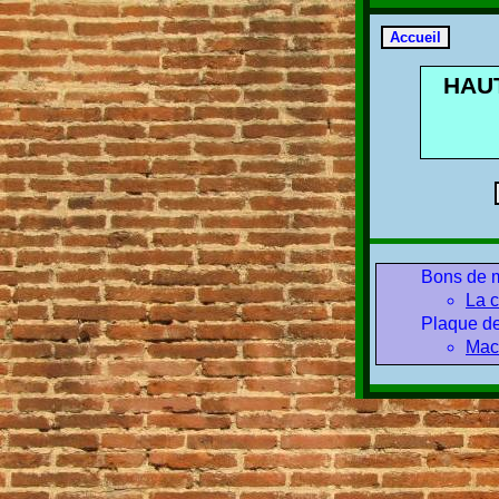
HAU
Bons de 
La 
Plaque de
Mach